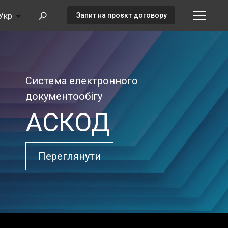
Укр
Запит на проєкт договору
Система електронного
документообігу
АСКОД
Переглянути