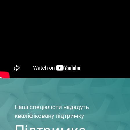
Наші спеціалісти нададуть
кваліфіковану підтримку